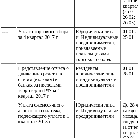
за отч
кварта
(25.01;
26.02;
26.03)
----
Уплата торгового сбора
Юридически лица
01.01 -
за 4 квартал 2017 г.
и Индивидуальные
25.01
предприниматели,
признаваемые
плательщиками
торгового сбора.
Представление отчета о
Резиденты -
01.01 -
движении средств по
юридические лица
28.01
счетам (вкладам) в
и индивидуальные
банках за пределами
предприниматели
территории РФ за 4
квартал 2017 г.
Уплата ежемесячного
Юридически лица
До 28 
авансового платежа,
и Индивидуальные
каждог
подлежащего уплате в 1
предприниматели
месяц
квартале 2018 г.
следу
за отч
кварта