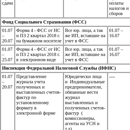
сдачи
оплаты
налогов и
сборов
Фонд Социального Страхования (ФСС)
01.07
Форма 4 - ФСС от НС
Все юр. лица, а так
01.07 –
–
и ПЗ 2 квартал 2018 г.
же ИП, вставшие на
16.07
20.07
на бумажном носителе
учет в ФСС
01.07
Форма 4 - ФСС от НС
Все юр. лица, а так
01.07 –
–
и ПЗ 2 квартал 2018 г.
же ИП, вставшие на
16.07
25.07
в электронном виде
учет в ФСС
Инспекция Федеральной Налоговой Службы (ИФНС)
01.07
Представление
Юридически лица
----
–
журнала учета
и Индивидуальные
20.07
полученных и
предприниматели,
выставленных счетов-
обязанные вести
фактур по
журнал
установленному
выставленных и
формату в
полученных счетов-
электронной форме
фактур (
комиссионеры,
агенты на УСН и
т.д)