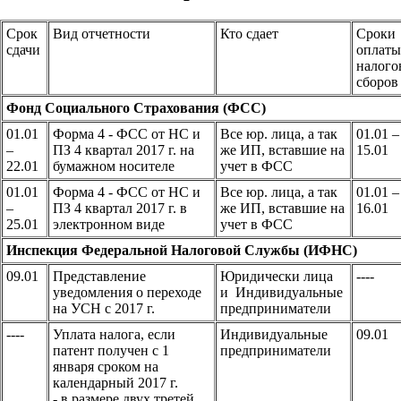
Срок
Вид отчетности
Кто сдает
Сроки
сдачи
оплаты
налого
сборов
Фонд Социального Страхования (ФСС)
01.01
Форма 4 - ФСС от НС и
Все юр. лица, а так
01.01 –
–
ПЗ 4 квартал 2017 г. на
же ИП, вставшие на
15.01
22.01
бумажном носителе
учет в ФСС
01.01
Форма 4 - ФСС от НС и
Все юр. лица, а так
01.01 –
–
ПЗ 4 квартал 2017 г. в
же ИП, вставшие на
16.01
25.01
электронном виде
учет в ФСС
Инспекция Федеральной Налоговой Службы (ИФНС)
09.01
Представление
Юридически лица
----
уведомления о переходе
и Индивидуальные
на УСН с 2017 г.
предприниматели
----
Уплата налога, если
Индивидуальные
09.01
патент получен с 1
предприниматели
января сроком на
календарный 2017 г.
- в размере двух третей