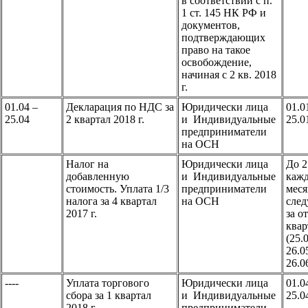
в соответствии с п.
1 ст. 145 НК РФ и
документов,
подтверждающих
право на такое
освобождение,
начиная с 2 кв. 2018
г.
01.04 –
Декларация по НДС за
Юридически лица
01.0
25.04
2 квартал 2018 г.
и Индивидуальные
25.0
предприниматели
на ОСН
Налог на
Юридически лица
До 2
добавленную
и Индивидуальные
каж
стоимость. Уплата 1/3
предприниматели
мес
налога за 4 квартал
на ОСН
сле
2017 г.
за о
квар
(25.
26.0
26.0
----
Уплата торгового
Юридически лица
01.0
сбора за 1 квартал
и Индивидуальные
25.0
2018 г.
предприниматели,