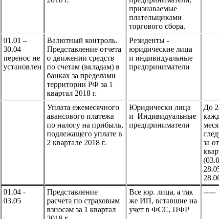
признаваемые
плательщиками
торгового сбора.
01.01 –
Валютный контроль.
Резиденты -
30.04
Представление отчета
юридические лица
перенос не
о движении средств
и индивидуальные
установлен
по счетам (вкладам) в
предприниматели
банках за пределами
территории РФ за 1
квартал 2018 г.
Уплата ежемесячного
Юридически лица
До 2
авансового платежа
и Индивидуальные
каж
по налогу на прибыль,
предприниматели
мес
подлежащего уплате в
сле
2 квартале 2018 г.
за о
квар
(03.
28.0
28.0
01.04 -
Представление
Все юр. лица, а так
-----
03.05
расчета по страховым
же ИП, вставшие на
взносам за 1 квартал
учет в ФСС, ПФР
2018 г.