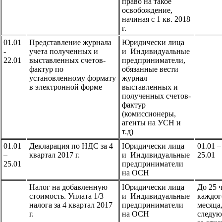
право на такое
освобождение,
начиная с 1 кв. 2018
г.
01.01
Представление журнала
Юридически лица
-
учета полученных и
и Индивидуальные
22.01
выставленных счетов-
предприниматели,
фактур по
обязанные вести
установленному формату
журнал
в электронной форме
выставленных и
полученных счетов-
фактур
(комиссионеры,
агенты на УСН и
т.д)
01.01
Декларация по НДС за 4
Юридически лица
01.01 –
–
квартал 2017 г.
и Индивидуальные
25.01
25.01
предприниматели
на ОСН
Налог на добавленную
Юридически лица
До 25 
стоимость. Уплата 1/3
и Индивидуальные
каждог
налога за 4 квартал 2017
предприниматели
месяц
г.
на ОСН
следу