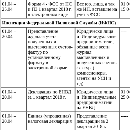
01.04 –
Форма 4 - ФСС от НС
Все юр. лица, а так
01.0
25.04
и ПЗ 1 квартал 2018 г.
же ИП, вставшие на
15.0
в электронном виде
учет в ФСС
Инспекция Федеральной Налоговой Службы (ИФНС)
01.04 –
Представление
Юридически лица
----
20.04
журнала учета
и Индивидуальные
полученных и
предприниматели,
выставленных счетов-
обязанные вести
фактур по
журнал
установленному
выставленных и
формату в
полученных счетов-
электронной форме
фактур (
комиссионеры,
агенты на УСН и
т.д)
01.04 –
Декларация по ЕНВД
Юридически лица
01.0
20.04
за 1 квартал 2018 г.
и Индивидуальные
25.0
предприниматели
на ЕНВД
01.04 –
Единая (упрощенная)
Представление
-----
20.04
налоговая декларация
декларации за 2
квартал 2018 г.