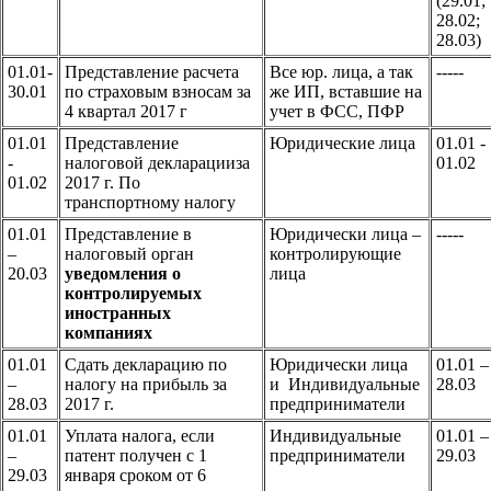
(29.01;
28.02;
28.03)
01.01-
Представление расчета
Все юр. лица, а так
-----
30.01
по страховым взносам за
же ИП, вставшие на
4 квартал 2017 г
учет в ФСС, ПФР
01.01
Представление
Юридические лица
01.01 -
-
налоговой декларацииза
01.02
01.02
2017 г. По
транспортному налогу
01.01
Представление в
Юридически лица –
-----
–
налоговый орган
контролирующие
20.03
уведомления о
лица
контролируемых
иностранных
компаниях
01.01
Сдать декларацию по
Юридически лица
01.01 –
–
налогу на прибыль за
и Индивидуальные
28.03
28.03
2017 г.
предприниматели
01.01
Уплата налога, если
Индивидуальные
01.01 –
–
патент получен с 1
предприниматели
29.03
29.03
января сроком от 6