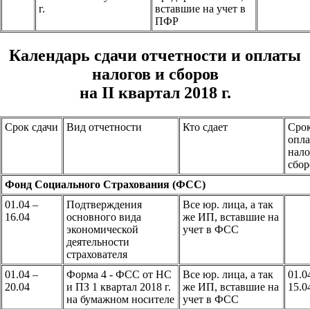
г.
вставшие на учет в
ПФР
Календарь сдачи отчетности и
оплаты
налогов и сборов
на II квартал 2018 г.
Срок сдачи
Вид отчетности
Кто сдает
Сро
опл
нало
сбор
Фонд Социального Страхования (ФСС)
01.04 –
Подтверждения
Все юр. лица, а так
16.04
основного вида
же ИП, вставшие на
экономической
учет в ФСС
деятельности
страхователя
01.04 –
Форма 4 - ФСС от НС
Все юр. лица, а так
01.0
20.04
и ПЗ 1 квартал 2018 г.
же ИП, вставшие на
15.0
на бумажном носителе
учет в ФСС