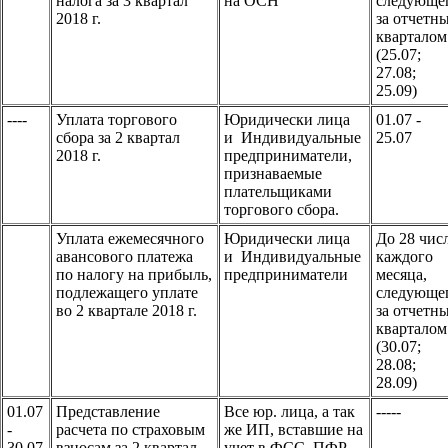
налога за 3 квартал
на ОСН
следующе
2018 г.
за отчетн
кварталом
(25.07;
27.08;
25.09)
----
Уплата торгового
Юридически лица
01.07 -
сбора за 2 квартал
и Индивидуальные
25.07
2018 г.
предприниматели,
признаваемые
плательщиками
торгового сбора.
Уплата ежемесячного
Юридически лица
До 28 чис
авансового платежа
и Индивидуальные
каждого
по налогу на прибыль,
предприниматели
месяца,
подлежащего уплате
следующе
во 2 квартале 2018 г.
за отчетн
кварталом
(30.07;
28.08;
28.09)
01.07
Представление
Все юр. лица, а так
-----
-
расчета по страховым
же ИП, вставшие на
30.07
взносам за 2 квартал
учет в ФСС, ПФР